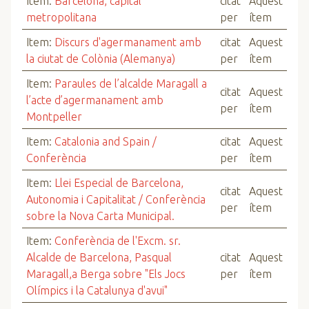
Item:
Barcelona, capital
citat
Aquest
metropolitana
per
ítem
Item:
Discurs d'agermanament amb
citat
Aquest
la ciutat de Colònia (Alemanya)
per
ítem
Item:
Paraules de l’alcalde Maragall a
citat
Aquest
l’acte d’agermanament amb
per
ítem
Montpeller
Item:
Catalonia and Spain /
citat
Aquest
Conferència
per
ítem
Item:
Llei Especial de Barcelona,
citat
Aquest
Autonomia i Capitalitat / Conferència
per
ítem
sobre la Nova Carta Municipal.
Item:
Conferència de l'Excm. sr.
Alcalde de Barcelona, Pasqual
citat
Aquest
Maragall,a Berga sobre "Els Jocs
per
ítem
Olímpics i la Catalunya d'avui"