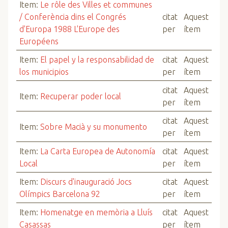
Item:
Le rôle des Villes et communes
/ Conferència dins el Congrés
citat
Aquest
d'Europa 1988 L'Europe des
per
ítem
Européens
Item:
El papel y la responsabilidad de
citat
Aquest
los municipios
per
ítem
citat
Aquest
Item:
Recuperar poder local
per
ítem
citat
Aquest
Item:
Sobre Macià y su monumento
per
ítem
Item:
La Carta Europea de Autonomía
citat
Aquest
Local
per
ítem
Item:
Discurs d'inauguració Jocs
citat
Aquest
Olímpics Barcelona 92
per
ítem
Item:
Homenatge en memòria a Lluís
citat
Aquest
Casassas
per
ítem