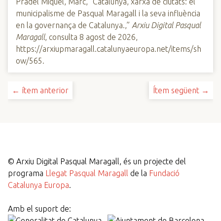
Pradel Miquel, Marc, “Catalunya, xarxa de ciutats: el
municipalisme de Pasqual Maragall i la seva influència
en la governança de Catalunya.,”
Arxiu Digital Pasqual
Maragall
, consulta 8 agost de 2026,
https://arxiupmaragall.catalunyaeuropa.net/items/sh
ow/565
.
← ítem anterior
Ítem següent →
©
Arxiu Digital Pasqual Maragall, és un projecte del
programa
Llegat Pasqual Maragall
de la
Fundació
Catalunya Europa
.
Amb el suport de: