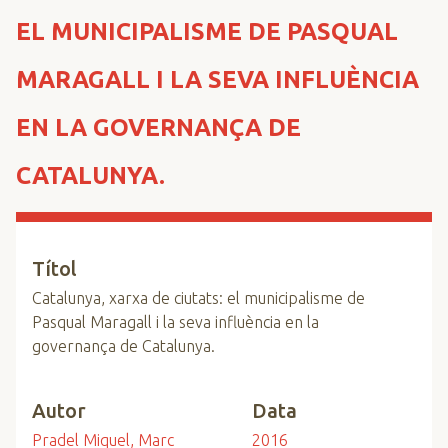
n
EL MUNICIPALISME DE PASQUAL
c
i
MARAGALL I LA SEVA INFLUÈNCIA
p
a
EN LA GOVERNANÇA DE
l
CATALUNYA.
Títol
Catalunya, xarxa de ciutats: el municipalisme de
Pasqual Maragall i la seva influència en la
governança de Catalunya.
Autor
Data
Pradel Miquel, Marc
2016