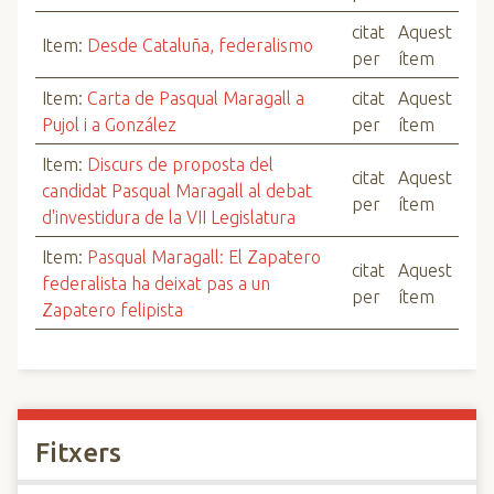
citat
Aquest
Item:
Desde Cataluña, federalismo
per
ítem
Item:
Carta de Pasqual Maragall a
citat
Aquest
Pujol i a González
per
ítem
Item:
Discurs de proposta del
citat
Aquest
candidat Pasqual Maragall al debat
per
ítem
d'investidura de la VII Legislatura
Item:
Pasqual Maragall: El Zapatero
citat
Aquest
federalista ha deixat pas a un
per
ítem
Zapatero felipista
Fitxers