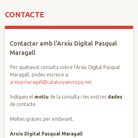
n
c
CONTACTE
i
p
a
Contactar amb l'Arxiu Digital Pasqual
l
Maragall
Per qualsevol consulta sobre l'Arxiu Digital Pasqual
Maragall, podeu escriure a:
arxiupmaragall@catalunyaeuropa.net
Indiqueu el
motiu
de la consulta i les vostres
dades
de contacte.
Moltes gràcies per endavant.
Arxiu Digital Pasqual Maragall