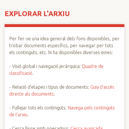
n
c
EXPLORAR L'ARXIU
i
p
a
Per fer-se una idea general dels fons disponibles, per
l
trobar documents específics, per navegar per tots
els continguts, etc. hi ha disponibles diverses eines:
- Visió global i navegació jeràrquica:
Quadre de
classificació
.
- Relació d'etapes i tipus de documents:
Guia d'accés
directe als documents
.
- Fullejar tots els continguts:
Navega pels continguts
de l'arxiu
.
- Cerca lliure amb operadors:
Cerca avançada
.