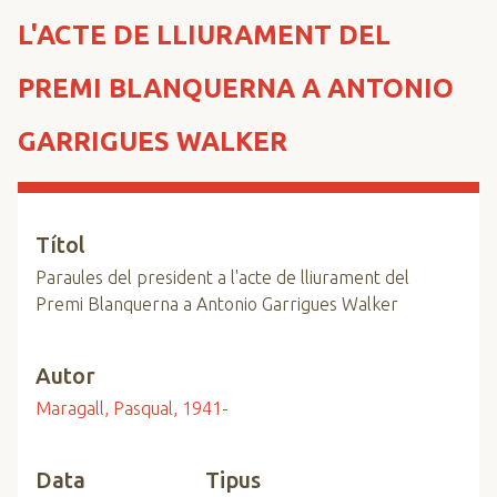
n
L'ACTE DE LLIURAMENT DEL
c
i
PREMI BLANQUERNA A ANTONIO
p
a
GARRIGUES WALKER
l
Títol
Paraules del president a l'acte de lliurament del
Premi Blanquerna a Antonio Garrigues Walker
Autor
Maragall, Pasqual, 1941-
Data
Tipus