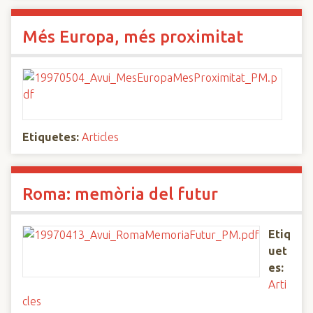
Més Europa, més proximitat
Etiquetes:
Articles
Roma: memòria del futur
Etiq
uet
es:
Arti
cles