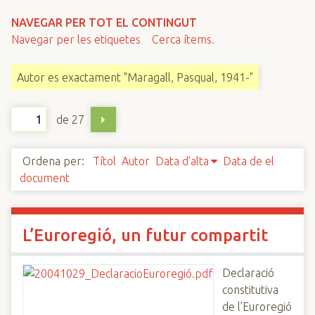
n
NAVEGAR PER TOT EL CONTINGUT
c
Navegar per les etiquetes
Cerca ítems.
i
p
Autor es exactament "Maragall, Pasqual, 1941-"
a
l
de 27
Ordena per:
Títol
Autor
Data d'alta
Data de el
document
L’Euroregió, un futur compartit
Declaració
constitutiva
de l’Euroregió