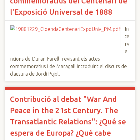
commemoratius del Centenari de
l'Exposició Universal de 1888
In
te
rv
e
ncions de Duran Farell, revisant els actes
commemoratius i de Maragall introduint el discurs de
clausura de Jordi Pujol.
Contribució al debat "War And
Peace in the 21st Century. The
Transatlantic Relations": ¿Qué se
espera de Europa? ¿Qué cabe