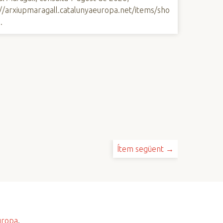
://arxiupmaragall.catalunyaeuropa.net/items/sho
5
.
Ítem següent →
uropa
.