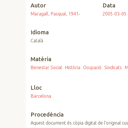
Autor
Data
n
c
Maragall, Pasqual, 1941-
2005-03-05
i
p
Idioma
a
l
Català
Matèria
Benestar Social
Història
Ocupació
Sindicats
M
Lloc
Barcelona
Procedència
Aquest document és còpia digital de l'original cus