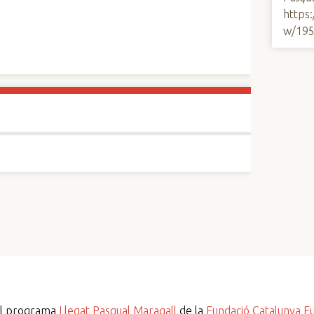
https
w/19
del programa
Llegat Pasqual Maragall
de la
Fundació Catalunya E