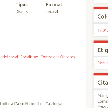
Tipus
Format
Discurs
Textual
Col·
12.01.
Eti
odel social
Socialisme
Comissions Obreres
Discur
Cita
Maraga
Comis
todiat a l'Arxiu Nacional de Catalunya.
Pasqua