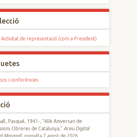
lecció
 Activitat de representació (com a President)
quetes
sos i conferències
ció
ll, Pasqual, 1941-, “40è Aniversari de
sions Obreres de Catalunya,”
Arxiu Digital
l Maragall
, consulta 7 agost de 2026,