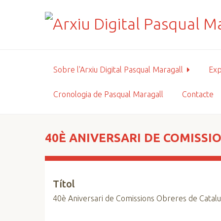
S
a
l
t
a
a
Sobre l'Arxiu Digital Pasqual Maragall
Exp
l
c
Cronologia de Pasqual Maragall
Contacte
o
n
t
i
40È ANIVERSARI DE COMISSI
n
g
u
Títol
t
p
40è Aniversari de Comissions Obreres de Catal
r
i