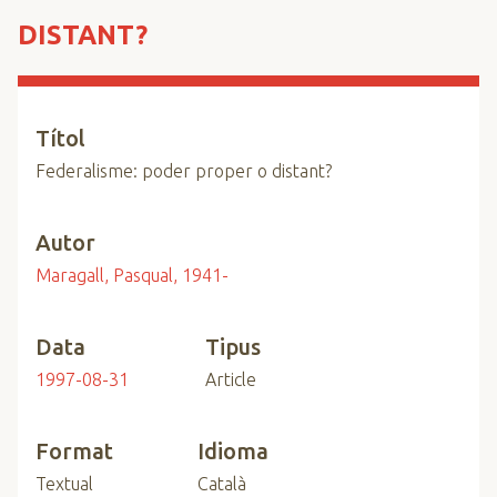
n
DISTANT?
c
i
p
a
Títol
l
Federalisme: poder proper o distant?
Autor
Maragall, Pasqual, 1941-
Data
Tipus
1997-08-31
Article
Format
Idioma
Textual
Català