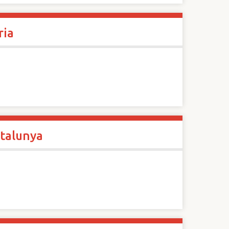
ria
atalunya