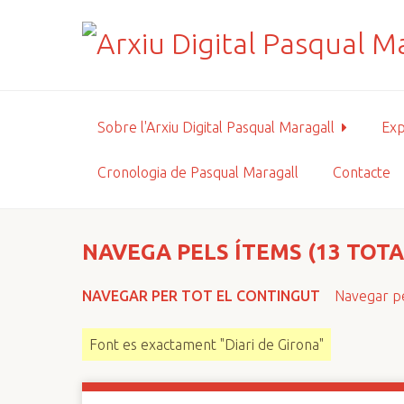
S
a
l
t
a
a
Sobre l'Arxiu Digital Pasqual Maragall
Exp
l
c
Cronologia de Pasqual Maragall
Contacte
o
n
t
i
NAVEGA PELS ÍTEMS (13 TOTA
n
g
NAVEGAR PER TOT EL CONTINGUT
Navegar pe
u
t
Font es exactament "Diari de Girona"
p
r
i