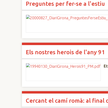
Preguntes per fer-se a l'estiu
n
c
i
p
a
l
Els nostres herois de l'any 91
Et
Cercant el camí romà: al final 