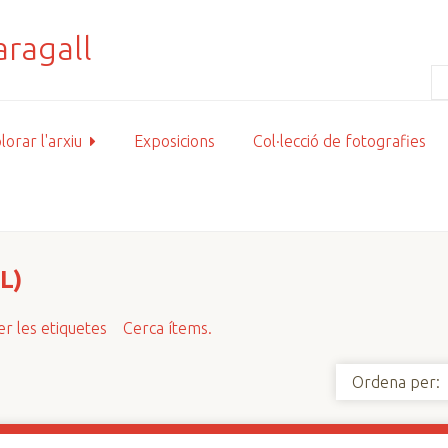
lorar l'arxiu
Exposicions
Col·lecció de fotografies
L)
r les etiquetes
Cerca ítems.
Ordena per: