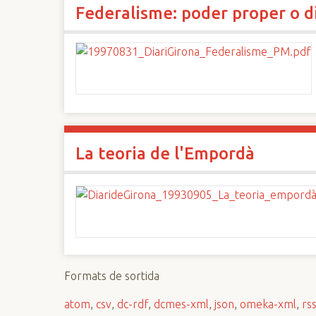
Federalisme: poder proper o d
La teoria de l'Empordà
Formats de sortida
atom
,
csv
,
dc-rdf
,
dcmes-xml
,
json
,
omeka-xml
,
rs