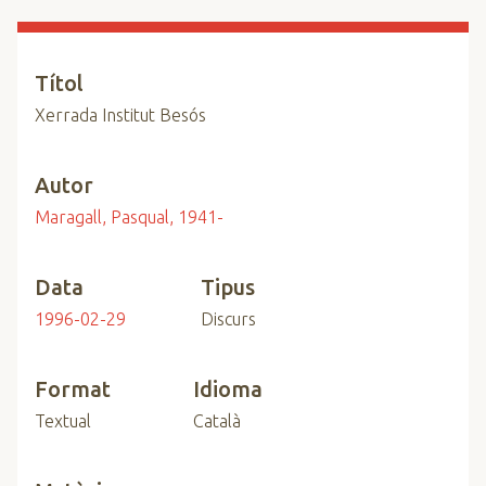
n
c
i
Títol
p
Xerrada Institut Besós
a
l
Autor
Maragall, Pasqual, 1941-
Data
Tipus
1996-02-29
Discurs
Format
Idioma
Textual
Català