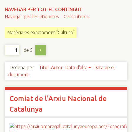
n
NAVEGAR PER TOT EL CONTINGUT
c
Navegar per les etiquetes
Cerca ítems.
i
p
Matèria es exactament "Cultura"
a
l
de 5
Ordena per:
Títol
Autor
Data d'alta
Data de el
document
Comiat de l'Arxiu Nacional de
Catalunya