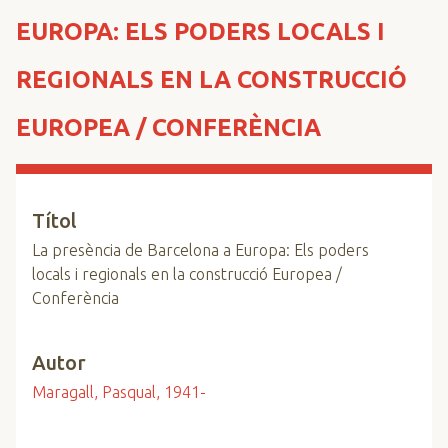
n
EUROPA: ELS PODERS LOCALS I
c
i
REGIONALS EN LA CONSTRUCCIÓ
p
a
EUROPEA / CONFERÈNCIA
l
Títol
La presència de Barcelona a Europa: Els poders
locals i regionals en la construcció Europea /
Conferència
Autor
Maragall, Pasqual, 1941-