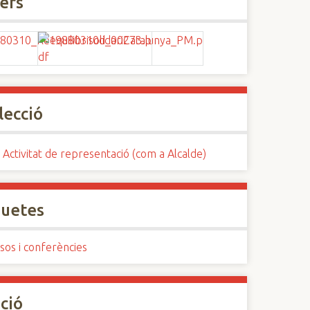
xers
lecció
 Activitat de representació (com a Alcalde)
quetes
sos i conferències
ció