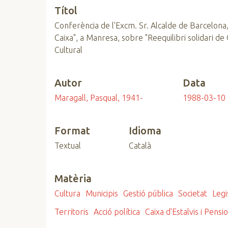
Títol
n
c
Conferència de l'Excm. Sr. Alcalde de Barcelona,
i
Caixa", a Manresa, sobre "Reequilibri solidari de
p
Cultural
a
l
Autor
Data
Maragall, Pasqual, 1941-
1988-03-10
Format
Idioma
Textual
Català
Matèria
Cultura
Municipis
Gestió pública
Societat
Legi
Territoris
Acció política
Caixa d'Estalvis i Pens