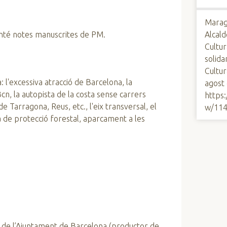
Maraga
conté notes manuscrites de PM.
Alcald
Cultur
solida
Cultur
a: l'excessiva atracció de Barcelona, la
agost
cn, la autopista de la costa sense carrers
https
e Tarragona, Reus, etc., l'eix transversal, el
w/11
a de protecció forestal, aparcament a les
 de l’Ajuntament de Barcelona (productor de