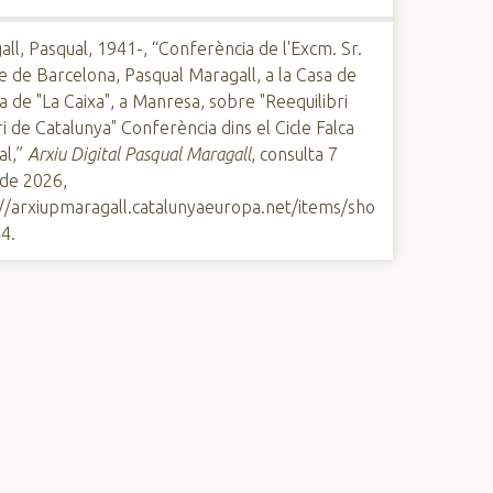
ll, Pasqual, 1941-, “Conferència de l'Excm. Sr.
e de Barcelona, Pasqual Maragall, a la Casa de
a de "La Caixa", a Manresa, sobre "Reequilibri
ri de Catalunya" Conferència dins el Cicle Falca
al,”
Arxiu Digital Pasqual Maragall
, consulta 7
 de 2026,
://arxiupmaragall.catalunyaeuropa.net/items/sho
44
.