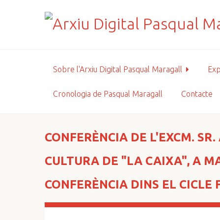
S
a
l
t
a
a
Sobre l'Arxiu Digital Pasqual Maragall
Exp
l
c
Cronologia de Pasqual Maragall
Contacte
o
n
t
i
CONFERÈNCIA DE L'EXCM. SR
n
g
CULTURA DE "LA CAIXA", A M
u
t
CONFERÈNCIA DINS EL CICLE
p
r
i