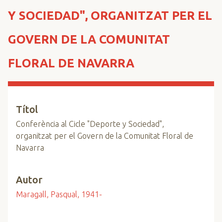
n
Y SOCIEDAD", ORGANITZAT PER EL
c
i
GOVERN DE LA COMUNITAT
p
a
FLORAL DE NAVARRA
l
Títol
Conferència al Cicle "Deporte y Sociedad",
organitzat per el Govern de la Comunitat Floral de
Navarra
Autor
Maragall, Pasqual, 1941-