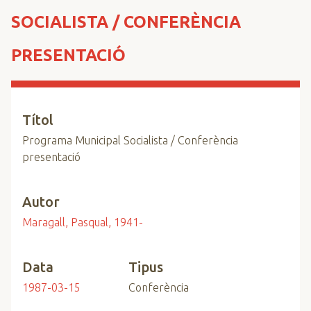
n
SOCIALISTA / CONFERÈNCIA
c
i
PRESENTACIÓ
p
a
l
Títol
Programa Municipal Socialista / Conferència
presentació
Autor
Maragall, Pasqual, 1941-
Data
Tipus
1987-03-15
Conferència