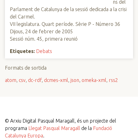
ns del
Parlament de Catalunya de la sessió dedicada a la crisi
del Carmel.
VII legislatura. Quart període. Sèrie P - Número 36
Dijous, 24 de febrer de 2005
Sessió núm. 45, primera reunió
Etiquetes:
Debats
Formats de sortida
atom
,
csv
,
dc-rdf
,
dcmes-xml
,
json
,
omeka-xml
,
rss2
©
Arxiu Digital Pasqual Maragall, és un projecte del
programa
Llegat Pasqual Maragall
de la
Fundació
Catalunya Europa
.