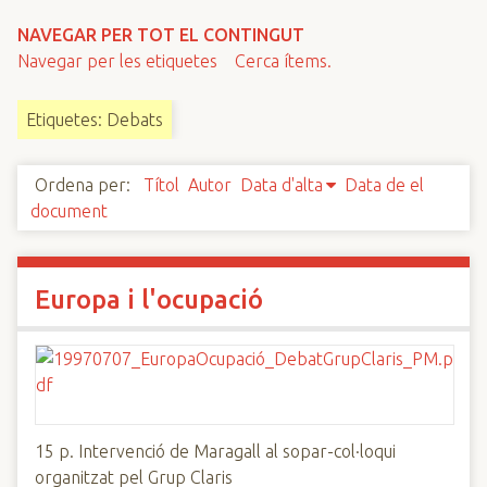
n
NAVEGAR PER TOT EL CONTINGUT
c
Navegar per les etiquetes
Cerca ítems.
i
p
Etiquetes: Debats
a
l
Ordena per:
Títol
Autor
Data d'alta
Data de el
document
Europa i l'ocupació
15 p. Intervenció de Maragall al sopar-col·loqui
organitzat pel Grup Claris