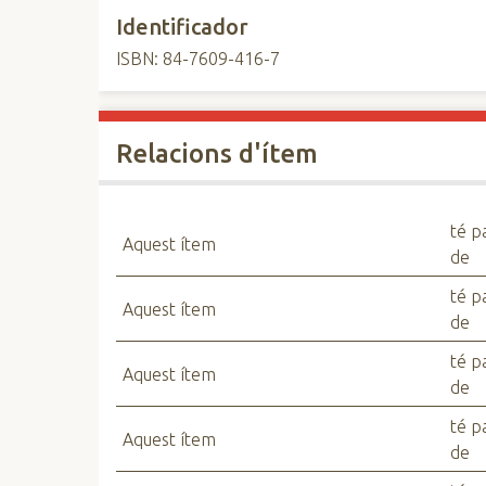
Identificador
ISBN: 84-7609-416-7
Relacions d'ítem
té p
Aquest ítem
de
té p
Aquest ítem
de
té p
Aquest ítem
de
té p
Aquest ítem
de