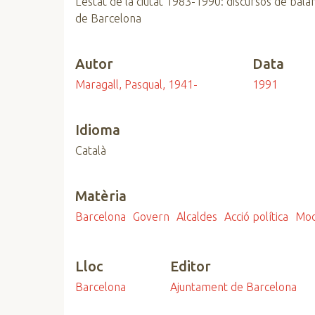
L'estat de la ciutat 1983-1990: discursos de bala
n
de Barcelona
c
i
Autor
Data
p
a
Maragall, Pasqual, 1941-
1991
l
Idioma
Català
Matèria
Barcelona
Govern
Alcaldes
Acció política
Mod
Lloc
Editor
Barcelona
Ajuntament de Barcelona