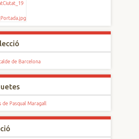
lecció
calde de Barcelona
quetes
s de Pasqual Maragall
ció