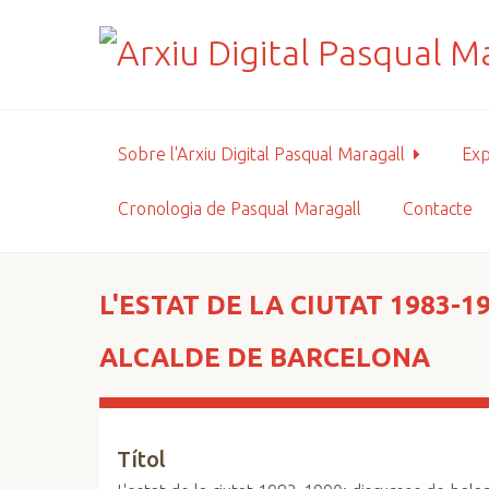
S
a
l
t
a
a
Sobre l'Arxiu Digital Pasqual Maragall
Exp
l
c
Cronologia de Pasqual Maragall
Contacte
o
n
t
i
L'ESTAT DE LA CIUTAT 1983-
n
g
ALCALDE DE BARCELONA
u
t
p
Títol
r
i