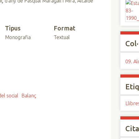
nç d'any de Pasqual Maragall i Mira, Alcalde
Tipus
Format
Monografia
Textual
Col·
09. Al
Eti
el social
Balanç
Llibre
Cita