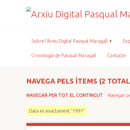
S
a
l
t
a
a
Sobre l'Arxiu Digital Pasqual Maragall
Exp
l
c
Cronologia de Pasqual Maragall
Contacte
o
n
t
i
NAVEGA PELS ÍTEMS (2 TOTAL
n
g
NAVEGAR PER TOT EL CONTINGUT
Navegar pe
u
t
Data es exactament "1991"
p
r
i