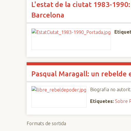
L'estat de la ciutat 1983-1990
n
c
Barcelona
i
p
Etiquet
a
l
Pasqual Maragall: un rebelde 
Biografia no autori
Etiquetes:
Sobre P
Formats de sortida