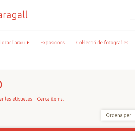
lorar l'arxiu
Exposicions
Col·lecció de fotografies
)
r les etiquetes
Cerca ítems.
Ordena per: