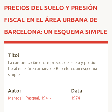
n
PRECIOS DEL SUELO Y PRESIÓN
c
i
FISCAL EN EL ÁREA URBANA DE
p
a
BARCELONA: UN ESQUEMA SIMPLE
l
Títol
La compensación entre precios del suelo y presión
fiscal en el área urbana de Barcelona: un esquema
simple
Autor
Data
Maragall, Pasqual, 1941-
1974