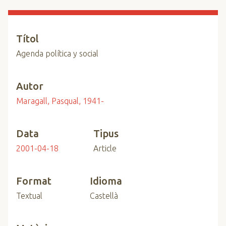
n
c
i
Títol
p
Agenda política y social
a
l
Autor
Maragall, Pasqual, 1941-
Data
Tipus
2001-04-18
Article
Format
Idioma
Textual
Castellà