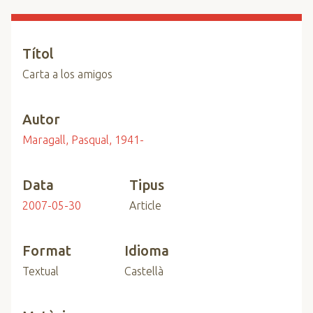
n
c
i
Títol
p
Carta a los amigos
a
l
Autor
Maragall, Pasqual, 1941-
Data
Tipus
2007-05-30
Article
Format
Idioma
Textual
Castellà