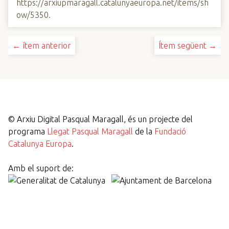
https://arxiupmaragall.catalunyaeuropa.net/items/sh
ow/5350
.
← ítem anterior
Ítem següent →
©
Arxiu Digital Pasqual Maragall, és un projecte del
programa
Llegat Pasqual Maragall
de la
Fundació
Catalunya Europa
.
Amb el suport de: