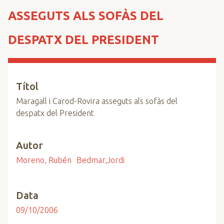
n
ASSEGUTS ALS SOFÀS DEL
c
i
DESPATX DEL PRESIDENT
p
a
l
Títol
Maragall i Carod-Rovira asseguts als sofàs del
despatx del President
Autor
Moreno, Rubén
Bedmar,Jordi
Data
09/10/2006