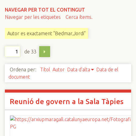
n
NAVEGAR PER TOT EL CONTINGUT
c
Navegar per les etiquetes
Cerca ítems.
i
p
Autor es exactament "Bedmar,Jordi"
a
l
de 33
Ordena per:
Títol
Autor
Data d'alta
Data de el
document
Reunió de govern a la Sala Tàpies