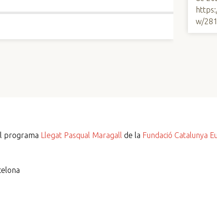
https
w/28
del programa
Llegat Pasqual Maragall
de la
Fundació Catalunya E