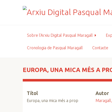
S
a
l
t
a
a
Sobre l'Arxiu Digital Pasqual Maragall
Exp
l
c
Cronologia de Pasqual Maragall
Contacte
o
n
t
i
EUROPA, UNA MICA MÉS A PR
n
g
u
Títol
Autor
t
p
Europa, una mica més a prop
Maragall,
r
i