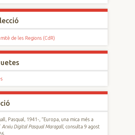
lecció
mitè de les Regions (CdR)
quetes
es
ció
ll, Pasqual, 1941-, “Europa, una mica més a
”
Arxiu Digital Pasqual Maragall
, consulta 9 agost
26,