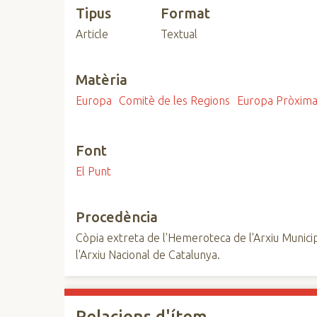
Tipus
Format
n
c
Article
Textual
i
p
Matèria
a
l
Europa
Comitè de les Regions
Europa Pròxim
Font
El Punt
Procedència
Còpia extreta de l'Hemeroteca de l'Arxiu Municip
l'Arxiu Nacional de Catalunya.
Relacions d'ítem