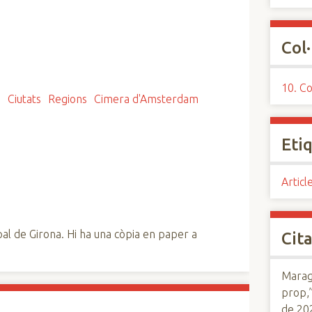
Col·
10. Co
a
Ciutats
Regions
Cimera d'Amsterdam
Eti
Articl
al de Girona. Hi ha una còpia en paper a
Cita
Maraga
prop,
de 20