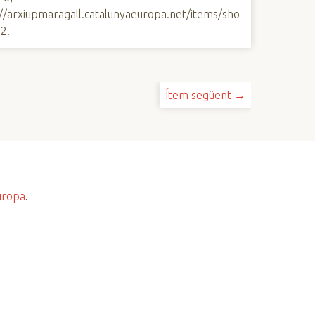
://arxiupmaragall.catalunyaeuropa.net/items/sho
12
.
Ítem següent →
uropa
.