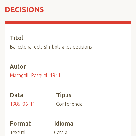
n
DECISIONS
c
i
p
a
Títol
l
Barcelona, dels símbols a les decisions
Autor
Maragall, Pasqual, 1941-
Data
Tipus
1985-06-11
Conferència
Format
Idioma
Textual
Català