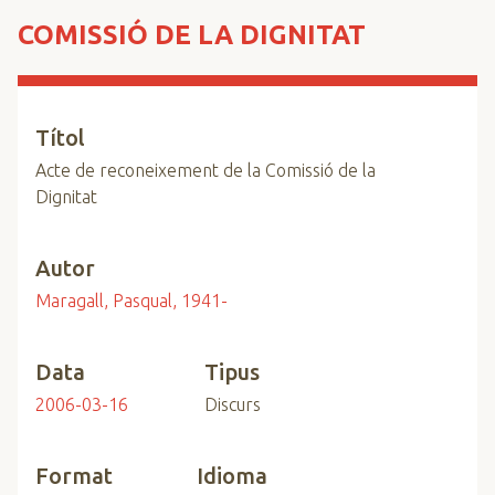
n
COMISSIÓ DE LA DIGNITAT
c
i
p
a
Títol
l
Acte de reconeixement de la Comissió de la
Dignitat
Autor
Maragall, Pasqual, 1941-
Data
Tipus
2006-03-16
Discurs
Format
Idioma