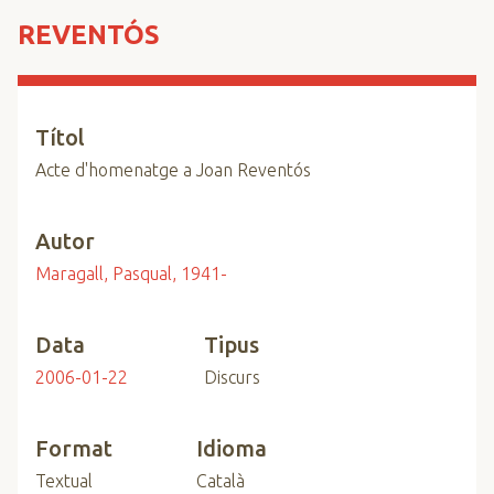
n
REVENTÓS
c
i
p
a
Títol
l
Acte d'homenatge a Joan Reventós
Autor
Maragall, Pasqual, 1941-
Data
Tipus
2006-01-22
Discurs
Format
Idioma
Textual
Català