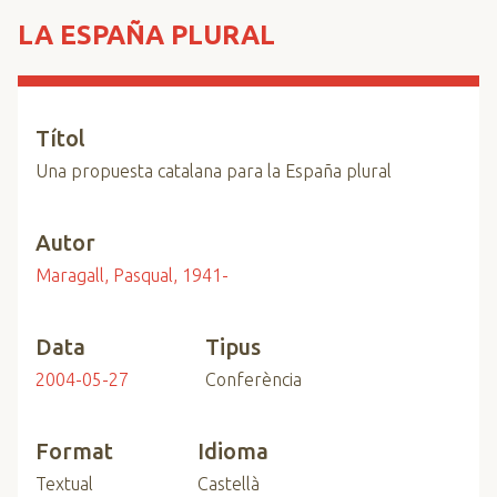
n
LA ESPAÑA PLURAL
c
i
p
a
Títol
l
Una propuesta catalana para la España plural
Autor
Maragall, Pasqual, 1941-
Data
Tipus
2004-05-27
Conferència
Format
Idioma
Textual
Castellà