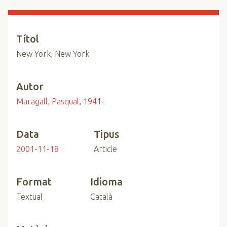
n
c
i
Títol
p
New York, New York
a
l
Autor
Maragall, Pasqual, 1941-
Data
Tipus
2001-11-18
Article
Format
Idioma
Textual
Català