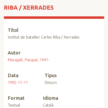
n
RIBA / XERRADES
c
i
p
a
Títol
l
Institut de batxiller Carles Riba / Xerrades
Autor
Maragall, Pasqual, 1941-
Data
Tipus
1992-11-11
Discurs
Format
Idioma
Textual
Català