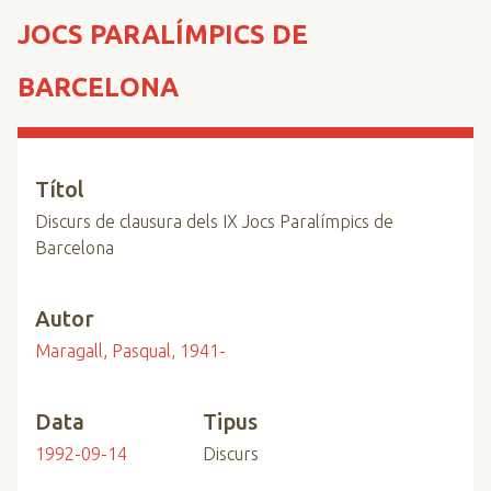
n
JOCS PARALÍMPICS DE
c
i
BARCELONA
p
a
l
Títol
Discurs de clausura dels IX Jocs Paralímpics de
Barcelona
Autor
Maragall, Pasqual, 1941-
Data
Tipus
1992-09-14
Discurs