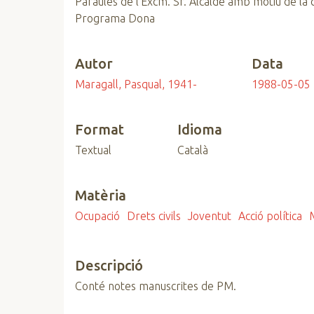
Paraules de l’Excm. Sr. Alcalde amb motiu de la c
n
Programa Dona
c
i
Autor
Data
p
a
Maragall, Pasqual, 1941-
1988-05-05
l
Format
Idioma
Textual
Català
Matèria
Ocupació
Drets civils
Joventut
Acció política
Descripció
Conté notes manuscrites de PM.