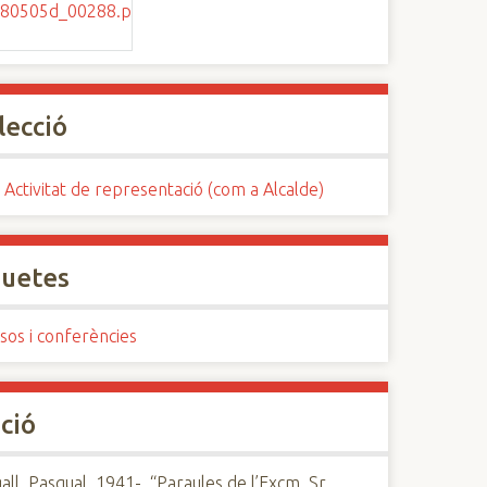
lecció
 Activitat de representació (com a Alcalde)
quetes
sos i conferències
ció
ll, Pasqual, 1941-, “Paraules de l’Excm. Sr.