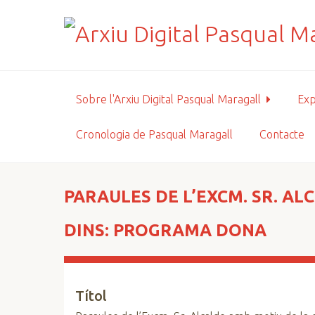
S
a
l
t
a
a
Sobre l'Arxiu Digital Pasqual Maragall
Exp
l
c
Cronologia de Pasqual Maragall
Contacte
o
n
t
i
PARAULES DE L’EXCM. SR. AL
n
g
DINS: PROGRAMA DONA
u
t
p
Títol
r
i