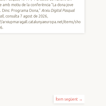
e amb motiu de la conferència "La dona jove
". Dins: Programa Dona,”
Arxiu Digital Pasqual
all
, consulta 7 agost de 2026,
://arxiupmaragall.catalunyaeuropa.net/items/sho
56
.
Ítem següent →