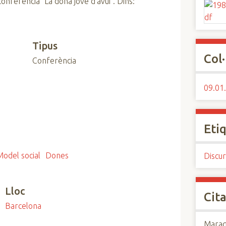
onferència "La dona jove d'avui". Dins:
Tipus
Col·
Conferència
09.01.
Eti
Model social
Dones
Discur
Lloc
Cita
Barcelona
Maraga