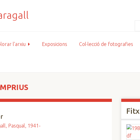
lorar l'arxiu
Exposicions
Col·lecció de fotografies
EMPRIUS
Fit
r
ll, Pasqual, 1941-