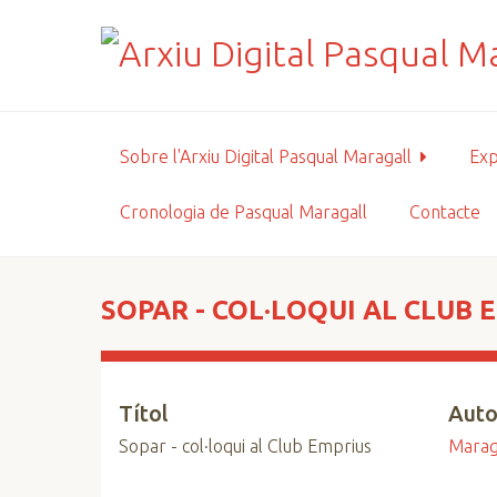
S
a
l
t
a
a
Sobre l'Arxiu Digital Pasqual Maragall
Exp
l
c
Cronologia de Pasqual Maragall
Contacte
o
n
t
i
SOPAR - COL·LOQUI AL CLUB 
n
g
u
Títol
Auto
t
p
Sopar - col·loqui al Club Emprius
Maraga
r
i