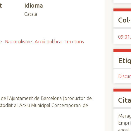
t
Idioma
Català
Col·
09.01.
e
Nacionalisme
Acció política
Territoris
Eti
Discur
 de l’Ajuntament de Barcelona (productor de
Cita
custodiat a l’Arxiu Municipal Contemporani de
Maraga
Empri
agost