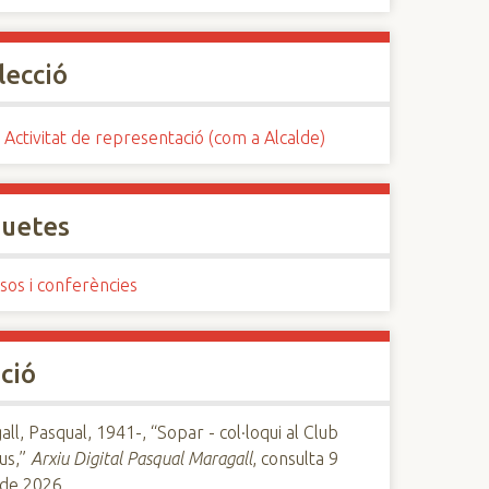
lecció
 Activitat de representació (com a Alcalde)
quetes
sos i conferències
ció
ll, Pasqual, 1941-, “Sopar - col·loqui al Club
us,”
Arxiu Digital Pasqual Maragall
, consulta 9
 de 2026,