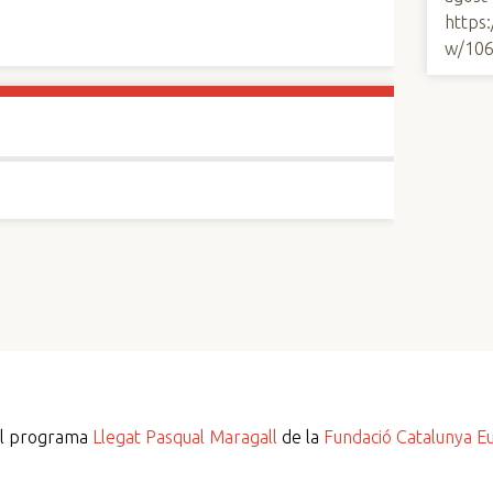
https
w/10
del programa
Llegat Pasqual Maragall
de la
Fundació Catalunya E