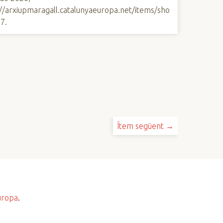
://arxiupmaragall.catalunyaeuropa.net/items/sho
67
.
Ítem següent →
uropa
.