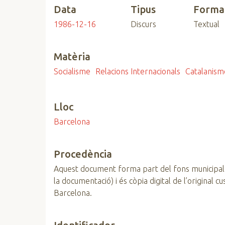
Data
Tipus
Forma
n
c
1986-12-16
Discurs
Textual
i
p
Matèria
a
l
Socialisme
Relacions Internacionals
Catalanism
Lloc
Barcelona
Procedència
Aquest document forma part del fons municipal
la documentació) i és còpia digital de l’original 
Barcelona.