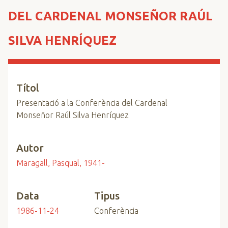
n
DEL CARDENAL MONSEÑOR RAÚL
c
i
SILVA HENRÍQUEZ
p
a
l
Títol
Presentació a la Conferència del Cardenal
Monseñor Raúl Silva Henríquez
Autor
Maragall, Pasqual, 1941-
Data
Tipus
1986-11-24
Conferència