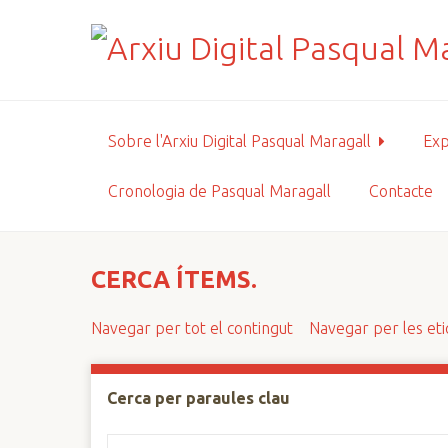
S
a
l
t
a
a
Sobre l'Arxiu Digital Pasqual Maragall
Exp
l
c
Cronologia de Pasqual Maragall
Contacte
o
n
t
i
CERCA ÍTEMS.
n
g
Navegar per tot el contingut
Navegar per les et
u
t
p
Cerca per paraules clau
r
i