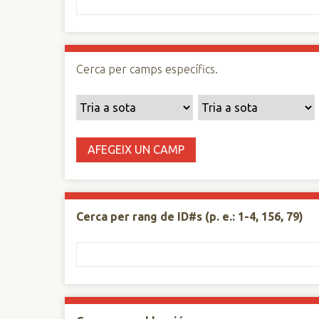
n
c
i
p
Cerca per camps específics.
a
l
AFEGEIX UN CAMP
Cerca per rang de ID#s (p. e.: 1-4, 156, 79)