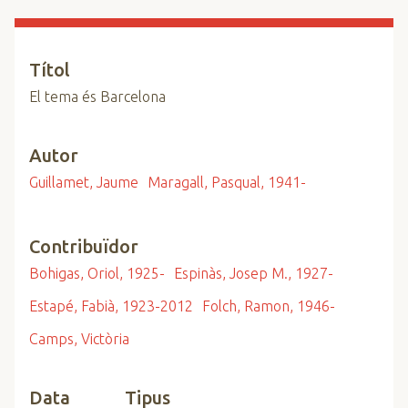
n
c
i
Títol
p
El tema és Barcelona
a
l
Autor
Guillamet, Jaume
Maragall, Pasqual, 1941-
Contribuïdor
Bohigas, Oriol, 1925-
Espinàs, Josep M., 1927-
Estapé, Fabià, 1923-2012
Folch, Ramon, 1946-
Camps, Victòria
Data
Tipus