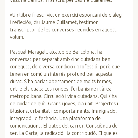
Victòria Camps. Transcrit per Jaume Guillamet.
«Un llibre fresc i viu, un exercici espontani de diàleg
i reflexió», diu Jaume Guillamet, testimoni i
transcriptor de les converses reunides en aquest
volum.
Pasqual Maragall, alcalde de Barcelona, ha
conversat per sepa­rat amb cinc ciutadans ben
coneguts, de diversa condició i professió, però que
tenen en comú un interès profund per aquesta
ciutat. S’ha parlat obertament de molts temes,
entre els quals: Les rondes, l’urbanisme i l’àrea
metropolitana. Circulació i vida ciutadana. Qui s’ha
de cuidar de què. Grans i joves, dia i nit. Projectes i
il·lusions, urbanitat i comportaments. Immigració,
in­tegració i diferència. Una plataforma de
comunicacions. El batec del carrer. Consciència de
ser. La Carta, la radicació i la contribució. El que es