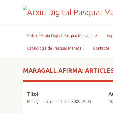
S
a
l
t
a
a
Sobre l'Arxiu Digital Pasqual Maragall
Exp
l
c
Cronologia de Pasqual Maragall
Contacte
o
n
t
i
MARAGALL AFIRMA: ARTICLES
n
g
u
Títol
A
t
p
Maragall afirma: articles 2000-2003
Ma
r
i