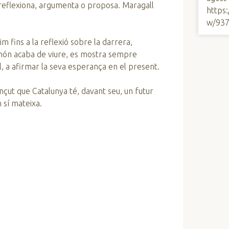
ll reflexiona, argumenta o proposa. Maragall
https
w/93
im fins a la reflexió sobre la darrera,
 món acaba de viure, es mostra sempre
l, a afirmar la seva esperança en el present.
çut que Catalunya té, davant seu, un futur
 sí mateixa.