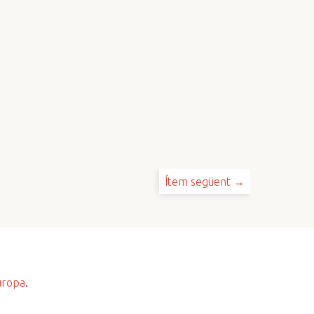
Ítem següent →
uropa
.