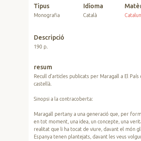
Tipus
Idioma
Matè
n
c
Monografia
Català
Catalu
i
p
a
Descripció
l
190 p.
resum
Recull d'articles publicats per Maragall a El País
castellà.
Sinopsi a la contracoberta:
Maragall pertany a una generació que, per forma
en tot moment, una idea, un concepte, una verit
realitat que li ha tocat de viure, davant el món g
Espanya tenen plantejats, davant les veus volgud