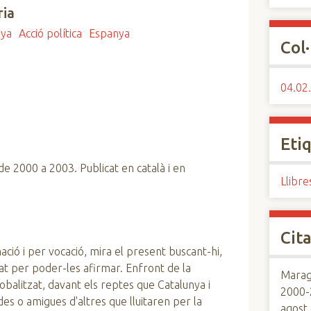
ria
nya
Acció política
Espanya
Col·
04.02.
Eti
 de 2000 a 2003. Publicat en català i en
Llibre
Cita
ció i per vocació, mira el present buscant-hi,
at per poder-les afirmar. Enfront de la
Maraga
lobalitzat, davant els reptes que Catalunya i
2000-
es o amigues d'altres que lluitaren per la
agost