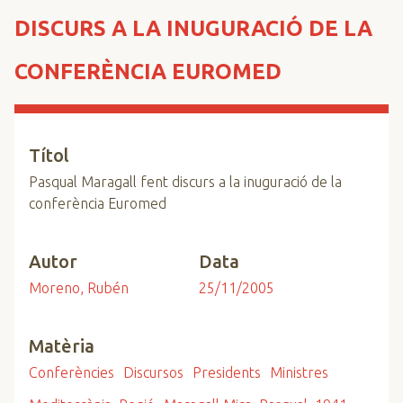
n
DISCURS A LA INUGURACIÓ DE LA
c
i
CONFERÈNCIA EUROMED
p
a
l
Títol
Pasqual Maragall fent discurs a la inuguració de la
conferència Euromed
Autor
Data
Moreno, Rubén
25/11/2005
Matèria
Conferències
Discursos
Presidents
Ministres