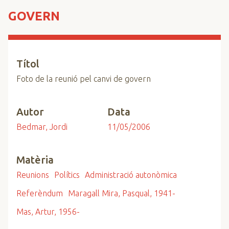
n
GOVERN
c
i
p
a
Títol
l
Foto de la reunió pel canvi de govern
Autor
Data
Bedmar, Jordi
11/05/2006
Matèria
Reunions
Polítics
Administració autonòmica
Referèndum
Maragall Mira, Pasqual, 1941-
Mas, Artur, 1956-