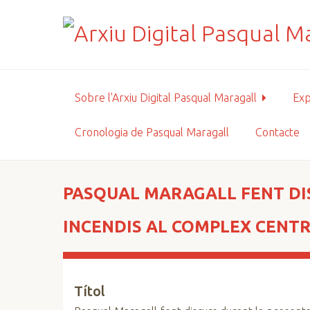
S
a
l
t
a
a
Sobre l'Arxiu Digital Pasqual Maragall
Exp
l
c
Cronologia de Pasqual Maragall
Contacte
o
n
t
i
PASQUAL MARAGALL FENT DI
n
g
INCENDIS AL COMPLEX CENT
u
t
p
Títol
r
i