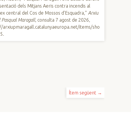
sentació dels Mitjans Aeris contra incendis al
ex central del Cos de Mossos d’Esquadra,”
Arxiu
l Pasqual Maragall
, consulta 7 agost de 2026,
://arxiupmaragall.catalunyaeuropa.net/items/sho
25
.
Ítem següent →