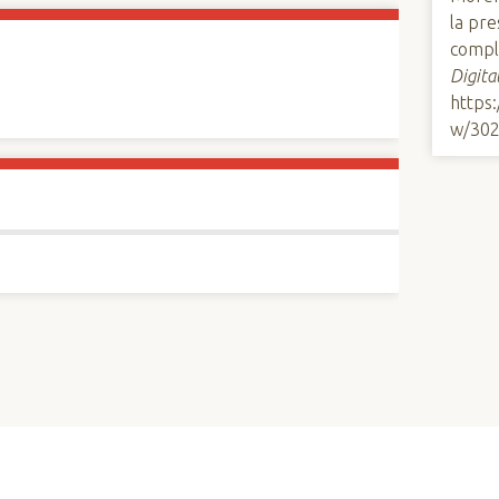
la pre
compl
Digita
https
w/30