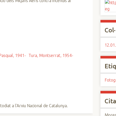
ió dels Mitjans Aeris contra incendis al
Col·
12.01.
Pasqual, 1941-
Tura, Montserrat, 1954-
Eti
Fotog
Cita
todiat a l'Arxiu Nacional de Catalunya.
Moren