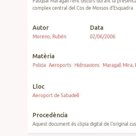
Pasqual Maragall fent discurs durant la presentac
n
complex central del Cos de Mossos d’Esquadra
c
i
Autor
Data
p
a
Moreno, Rubén
02/06/2006
l
Matèria
Policia
Aeroports
Hidroavions
Maragall Mira, 
Lloc
Aeroport de Sabadell
Procedència
Aquest document és còpia digital de l'original cus