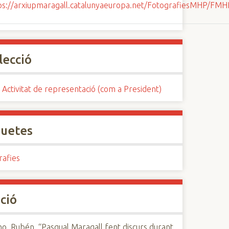
lecció
 Activitat de representació (com a President)
quetes
rafies
ció
o, Rubén, “Pasqual Maragall fent discurs durant