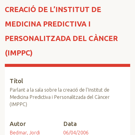
n
CREACIÓ DE L’INSTITUT DE
c
i
MEDICINA PREDICTIVA I
p
a
PERSONALITZADA DEL CÀNCER
l
(IMPPC)
Títol
Parlant a la sala sobre la creació de l’Institut de
Medicina Predictiva i Personalitzada del Càncer
(IMPPC)
Autor
Data
Bedmar, Jordi
06/04/2006