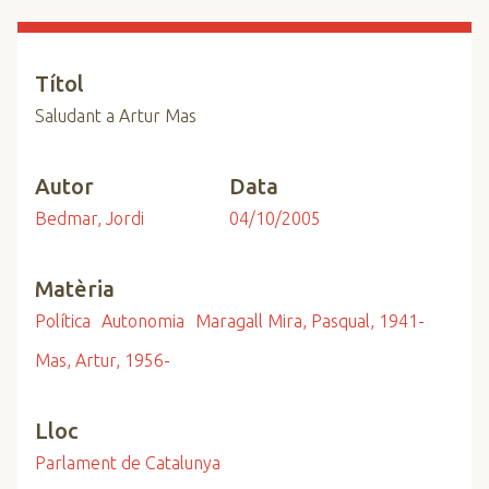
n
c
i
Títol
p
Saludant a Artur Mas
a
l
Autor
Data
Bedmar, Jordi
04/10/2005
Matèria
Política
Autonomia
Maragall Mira, Pasqual, 1941-
Mas, Artur, 1956-
Lloc
Parlament de Catalunya