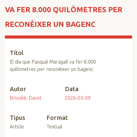
n
VA FER 8.000 QUILÒMETRES PER
c
i
RECONÈIXER UN BAGENC
p
a
l
Títol
El dia que Pasqual Maragall va fer 8.000
quilòmetres per reconèixer un bagenc
Autor
Data
Bricollé, David
2026-03-09
Tipus
Format
Article
Textual