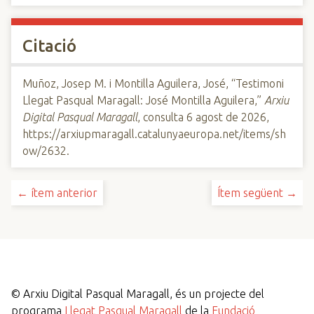
Citació
Muñoz, Josep M. i Montilla Aguilera, José, “Testimoni
Llegat Pasqual Maragall: José Montilla Aguilera,”
Arxiu
Digital Pasqual Maragall
, consulta 6 agost de 2026,
https://arxiupmaragall.catalunyaeuropa.net/items/sh
ow/2632
.
← ítem anterior
Ítem següent →
©
Arxiu Digital Pasqual Maragall, és un projecte del
programa
Llegat Pasqual Maragall
de la
Fundació