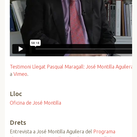
Testimoni Llegat Pasqual Maragall: José Montilla Aguilera
a
Vimeo
.
Lloc
Oficina de José Montilla
Drets
Entrevista a José Montilla Aguilera del
Programa