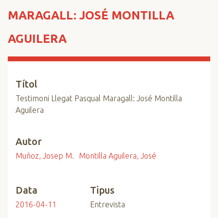
n
MARAGALL: JOSÉ MONTILLA
c
i
AGUILERA
p
a
l
Títol
Testimoni Llegat Pasqual Maragall: José Montilla
Aguilera
Autor
Muñoz, Josep M.
Montilla Aguilera, José
Data
Tipus
2016-04-11
Entrevista