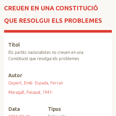
n
CREUEN EN UNA CONSTITUCIÓ
c
i
QUE RESOLGUI ELS PROBLEMES
p
a
l
Títol
Els partits nacionalistes no creuen en una
Constitució que resolgui els problemes
Autor
Gispert, Emili
Espada, Ferran
Maragall, Pasqual, 1941-
Data
Tipus