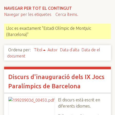
n
NAVEGAR PER TOT EL CONTINGUT
c
Navegar per les etiquetes
Cerca ítems.
i
p
Lloc es exactament "Estadi Olímpic de Montjuïc
a
(Barcelona)"
l
Ordena per:
Títol
Autor
Data d'alta
Data de el
document
Discurs d'inauguració dels IX Jocs
Paralímpics de Barcelona
El discurs està escrit en
diferents idiomes.