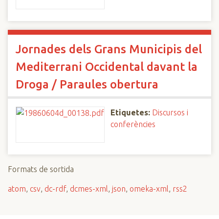
Jornades dels Grans Municipis del
Mediterrani Occidental davant la
Droga / Paraules obertura
Etiquetes:
Discursos i
conferències
Formats de sortida
atom
,
csv
,
dc-rdf
,
dcmes-xml
,
json
,
omeka-xml
,
rss2