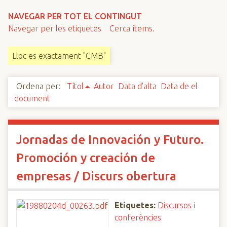
n
NAVEGAR PER TOT EL CONTINGUT
c
Navegar per les etiquetes
Cerca ítems.
i
p
Lloc es exactament "CMB"
a
l
Ordena per:
Títol
Autor
Data d'alta
Data de el
document
Jornadas de Innovación y Futuro.
Promoción y creación de
empresas / Discurs obertura
Etiquetes:
Discursos i
conferències