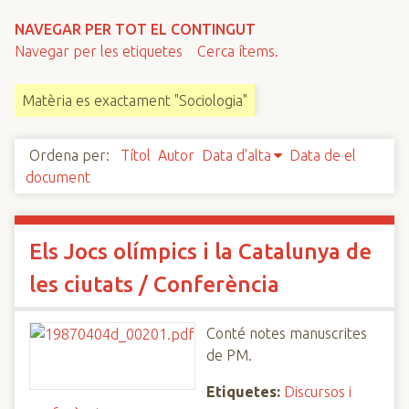
n
NAVEGAR PER TOT EL CONTINGUT
c
Navegar per les etiquetes
Cerca ítems.
i
p
Matèria es exactament "Sociologia"
a
l
Ordena per:
Títol
Autor
Data d'alta
Data de el
document
Els Jocs olímpics i la Catalunya de
les ciutats / Conferència
Conté notes manuscrites
de PM.
Etiquetes:
Discursos i