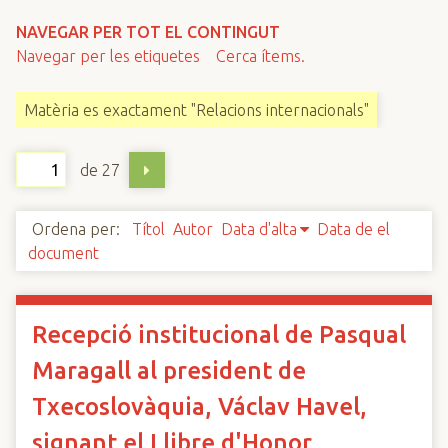
n
NAVEGAR PER TOT EL CONTINGUT
c
Navegar per les etiquetes
Cerca ítems.
i
p
Matèria es exactament "Relacions internacionals"
a
l
de 27
Ordena per:
Títol
Autor
Data d'alta
Data de el
document
Recepció institucional de Pasqual
Maragall al president de
Txecoslovàquia, Václav Havel,
signant el Llibre d'Honor