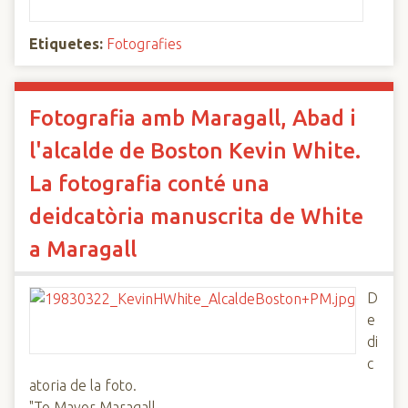
Etiquetes:
Fotografies
Fotografia amb Maragall, Abad i
l'alcalde de Boston Kevin White.
La fotografia conté una
deidcatòria manuscrita de White
a Maragall
D
e
di
c
atoria de la foto.
"To Mayor Maragall,