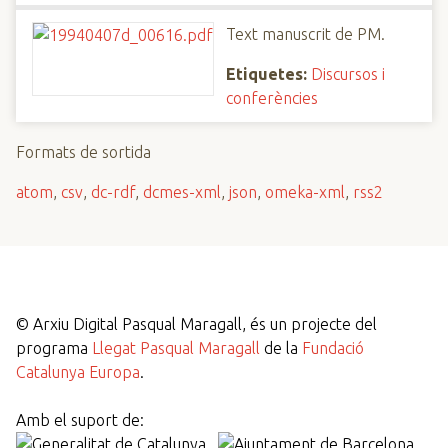
Text manuscrit de PM.
Etiquetes:
Discursos i
conferències
Formats de sortida
atom
,
csv
,
dc-rdf
,
dcmes-xml
,
json
,
omeka-xml
,
rss2
©
Arxiu Digital Pasqual Maragall, és un projecte del
programa
Llegat Pasqual Maragall
de la
Fundació
Catalunya Europa
.
Amb el suport de: