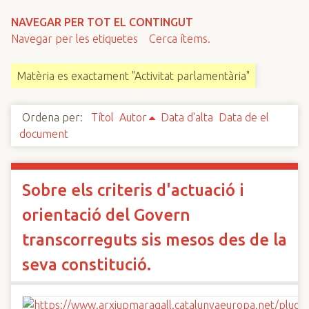
n
NAVEGAR PER TOT EL CONTINGUT
c
Navegar per les etiquetes
Cerca ítems.
i
p
Matèria es exactament "Activitat parlamentària"
a
l
Ordena per:
Títol
Autor
Data d'alta
Data de el
document
Sobre els criteris d'actuació i
orientació del Govern
transcorreguts sis mesos des de la
seva constitució.