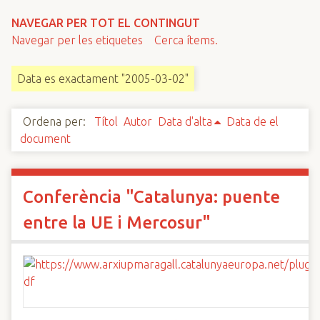
n
NAVEGAR PER TOT EL CONTINGUT
c
Navegar per les etiquetes
Cerca ítems.
i
p
Data es exactament "2005-03-02"
a
l
Ordena per:
Títol
Autor
Data d'alta
Data de el
document
Conferència "Catalunya: puente
entre la UE i Mercosur"