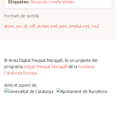
Etiquetes:
Discursos i conferències
Formats de sortida
atom
,
csv
,
dc-rdf
,
dcmes-xml
,
json
,
omeka-xml
,
rss2
©
Arxiu Digital Pasqual Maragall, és un projecte del
programa
Llegat Pasqual Maragall
de la
Fundació
Catalunya Europa
.
Amb el suport de: